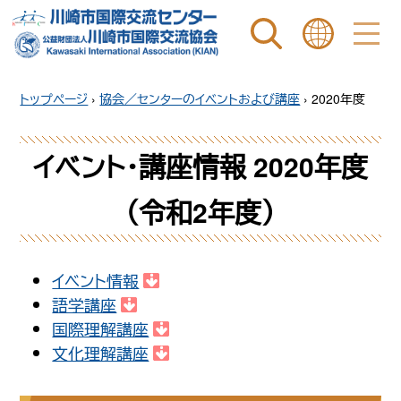
ページ内を検索
ことばを選ぶ
トップページ
›
協会／センターのイベントおよび講座
›
2020年度
イベント・講座情報
2020年度
（令和2年度）
イベント情報
語学講座
国際理解講座
文化理解講座