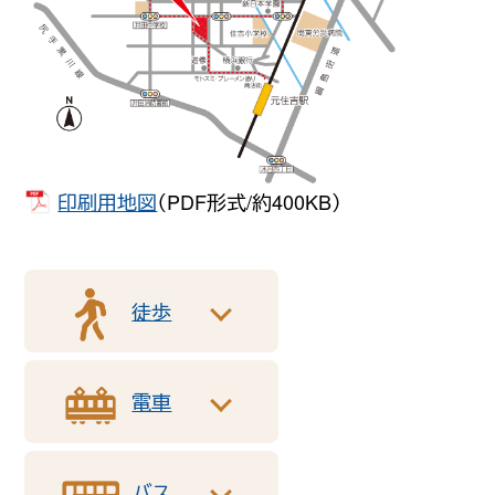
印刷用地図
（PDF形式/約400KB）
徒歩
電車
バス