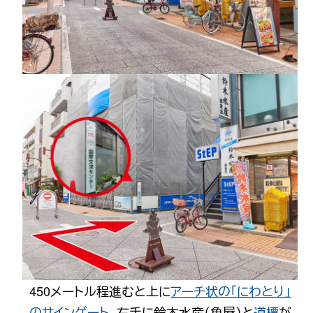
450メートル程進むと上に
アーチ状の「にわとり」
のサインゲート
、右手に鈴木水産（魚屋）と
道標
が