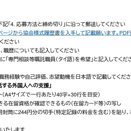
、下記「4. 応募方法と締め切り」に沿って郵送してください
ページから協会様式履歴書を入手して記載願います。PDF
ください
、職歴についても記入してください
に「専門相談等嘱託職員（タイ語）を希望」と記入してくだ
職務経験や自己評価、志望動機を日本語で記載してくだ
活する外国人への支援」
ント（A4サイズで一行あたり40字×30行を目安）
きる在留資格が確認できるもの（在留カード等）の写し
用封筒に244円分の切手（特定記録の料金を含む）を貼り
守いたします