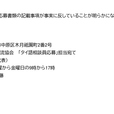
応募書類の記載事項が事実に反していることが明らかにな
崎市中原区木月祗園町2番2号
流協会 「タイ語相談員応募」担当宛て
代表）
から金曜日の9時から17時
藤