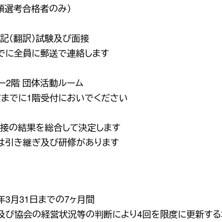
類選考合格者のみ）
記（翻訳）試験及び面接
までに全員に郵送で連絡します
ー2階 団体活動ルーム
前までに1階受付においでください
面接の結果を総合して決定します
は引き継ぎ及び研修があります
年3月31日までの7ヶ月間
及び協会の経営状況等の判断により4回を限度に更新する