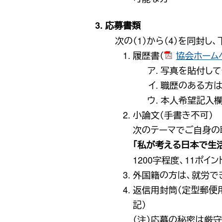
3. 応募書類
次の（1）から（4）を同封し
履歴書（
協会ホーム
写真を貼付して
職歴のある方は
本人希望記入欄
小論文（手書き不可）
次のテーマでご自身の
「私が考える日本で生
1200字程度、11ポイ
外国籍の方は、就労で
返信用封筒（定型郵便
記）
（注）応募の秘密は厳