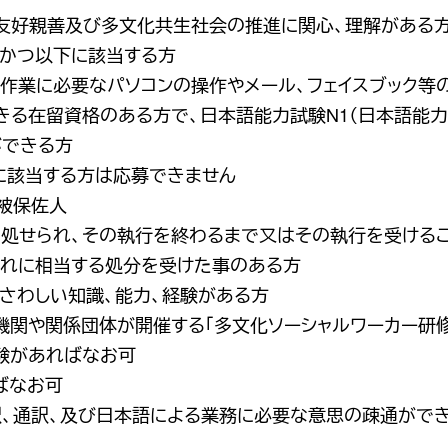
友好親善及び多文化共生社会の推進に関心、理解がある方
、かつ以下に該当する方
事務作業に必要なパソコンの操作やメール、フェイスブック等
きる在留資格のある方で、日本語能力試験N1（日本語能力
ができる方
に該当する方は応募できません
被保佐人
処せられ、その執行を終わるまで又はその執行を受ける
れに相当する処分を受けた事のある方
さわしい知識、能力、経験がある方
政機関や関係団体が開催する「多文化ソーシャルワーカー研
経験があればなお可
ばなお可
訳、通訳、及び日本語による業務に必要な意思の疎通ができ