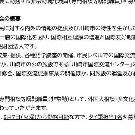
会に勤務する非常勤嘱託職員（専門相談等嘱託職員）を募
会の概要
民に対する内外の情報の提供及び川崎市の特性を生かし
の一層の国際化を図り、国際相互理解の増進と国際友好親
益財団法人です。
収集・提供、各種語学講座の開催、市民レベルでの国際交
か、川崎市の公の施設である「川崎市国際交流センター」
研修会、国際交流促進事業の開催ほか、同施設の運営及び
専門相談等嘱託職員（非常勤）として、外国人相談・多文
わっていただきます。
、
9月7日（火曜）から勤務可能
な方で、
タイ語担当1名
を募