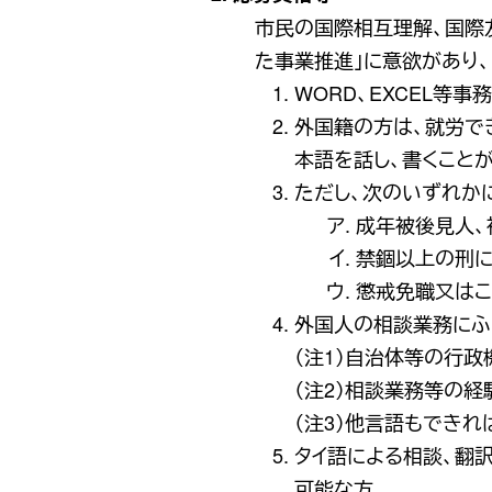
市民の国際相互理解、国際
た事業推進」に意欲があり
WORD、EXCEL等
外国籍の方は、就労で
本語を話し、書くこと
ただし、次のいずれか
成年被後見人、
禁錮以上の刑に
懲戒免職又はこ
外国人の相談業務にふ
（注1）自治体等の行
（注2）相談業務等の
（注3）他言語もできれ
タイ語による相談、翻
可能な方