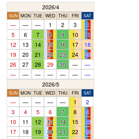
2026/4
SUN
MON
TUE
WED
THU
FRI
SAT
—
—
—
1
2
3
4
5
6
7
8
9
10
11
12
13
14
15
16
17
18
19
20
21
22
23
24
25
26
27
28
29
30
—
—
—
—
—
—
—
—
—
2026/5
SUN
MON
TUE
WED
THU
FRI
SAT
—
—
—
—
—
1
2
3
4
5
6
7
8
9
10
11
12
13
14
15
16
17
18
19
20
21
22
23