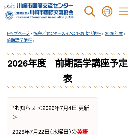
ページ内を検索
ことばを選ぶ
トップページ
›
協会／センターのイベントおよび講座
›
2026年度
›
前期語学講座
›
2026年度 前期語学講座予定
表
お知らせ
＜2026年7月4日 更新
*
＞
2026年7月22日（水曜日）の
英語