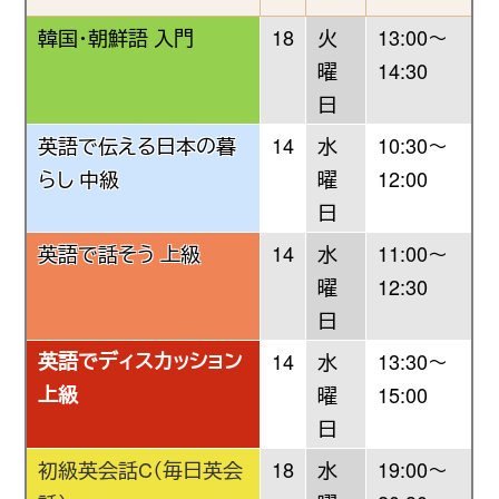
韓国・朝鮮語 入門
18
火
13:00〜
曜
14:30
日
英語で伝える日本の暮
14
水
10:30〜
らし 中級
曜
12:00
日
英語で話そう 上級
14
水
11:00～
曜
12:30
日
英語でディスカッション
14
水
13:30〜
上級
曜
15:00
日
初級英会話C（毎日英会
18
水
19:00〜