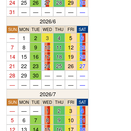
24
25
26
27
28
29
30
31
—
—
—
—
—
—
2026/6
SUN
MON
TUE
WED
THU
FRI
SAT
—
1
2
3
4
5
6
7
8
9
10
11
12
13
14
15
16
17
18
19
20
21
22
23
24
25
26
27
28
29
30
—
—
—
—
—
—
—
—
—
—
—
2026/7
SUN
MON
TUE
WED
THU
FRI
SAT
—
—
—
1
2
3
4
5
6
7
8
9
10
11
12
13
14
15
16
17
18