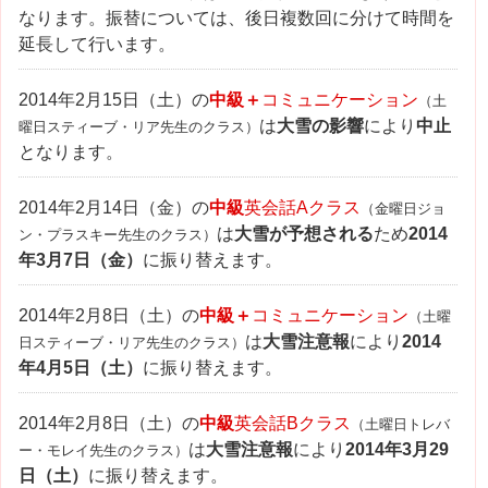
なります。振替については、後日複数回に分けて時間を
延長して行います。
2014年2月15日（土）の
中級＋
コミュニケーション
（土
は
大雪の影響
により
中止
曜日スティーブ・リア先生のクラス）
となります。
2014年2月14日（金）の
中級
英会話Aクラス
（金曜日ジョ
は
大雪が予想される
ため
2014
ン・プラスキー先生のクラス）
年3月7日（金）
に振り替えます。
2014年2月8日（土）の
中級＋
コミュニケーション
（土曜
は
大雪注意報
により
2014
日スティーブ・リア先生のクラス）
年4月5日（土）
に振り替えます。
2014年2月8日（土）の
中級
英会話Bクラス
（土曜日トレバ
は
大雪注意報
により
2014年3月29
ー・モレイ先生のクラス）
日（土）
に振り替えます。