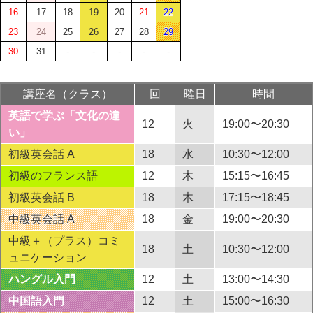
16
17
18
19
20
21
22
23
24
25
26
27
28
29
30
31
-
-
-
-
-
講座名（クラス）
回
曜日
時間
英語で学ぶ「文化の違
12
火
19:00〜20:30
い」
初級英会話 A
18
水
10:30〜12:00
初級のフランス語
12
木
15:15〜16:45
初級英会話 B
18
木
17:15〜18:45
中級英会話 A
18
金
19:00〜20:30
中級＋（プラス）コミ
18
土
10:30〜12:00
ュニケーション
ハングル入門
12
土
13:00〜14:30
中国語入門
12
土
15:00〜16:30