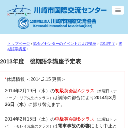
トップページ
›
協会／センターのイベントおよび講座
›
2013年度
›
後
期語学講座
›
2013年度 後期語学講座予定表
*
休講情報
＜2014.2.15 更新＞
2014年2月19日（水）の
初級
英会話Aクラス
（水曜日ステ
は講師の都合により
2014年3月
ィーブ・リア先生のクラス）
26日（水）
に振り替えます。
2014年2月15日（土）の
中級
英会話Bクラス
（土曜日トレ
は
電車事故の影響
により中止と
バー・モレイ先生のクラス）