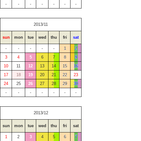
-
-
-
-
-
-
-
2013/11
sun
mon
tue
wed
thu
fri
sat
-
-
-
-
-
1
2
3
4
5
6
7
8
9
10
11
12
13
14
15
16
17
18
19
20
21
22
23
24
25
26
27
28
29
30
-
-
-
-
-
-
-
2013/12
sun
mon
tue
wed
thu
fri
sat
1
2
3
4
5
6
7