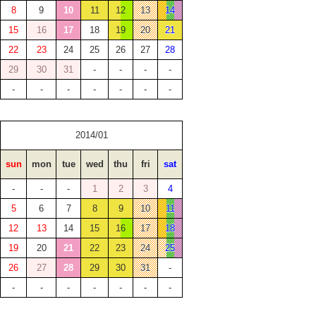
8
9
10
11
12
13
14
15
16
17
18
19
20
21
22
23
24
25
26
27
28
29
30
31
-
-
-
-
-
-
-
-
-
-
-
2014/01
sun
mon
tue
wed
thu
fri
sat
-
-
-
1
2
3
4
5
6
7
8
9
10
11
12
13
14
15
16
17
18
19
20
21
22
23
24
25
26
27
28
29
30
31
-
-
-
-
-
-
-
-