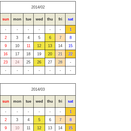
2014/02
sun
mon
tue
wed
thu
fri
sat
-
-
-
-
-
-
1
2
3
4
5
6
7
8
9
10
11
12
13
14
15
16
17
18
19
20
21
22
23
24
25
26
27
28
-
-
-
-
-
-
-
-
2014/03
sun
mon
tue
wed
thu
fri
sat
-
-
-
-
-
-
1
2
3
4
5
6
7
8
9
10
11
12
13
14
15