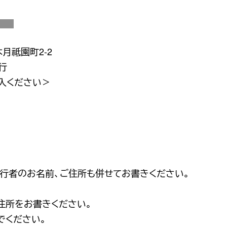
木月祗園町2-2
行
入ください＞
」
同行者のお名前、ご住所も併せてお書きください。
住所をお書きください。
でください。