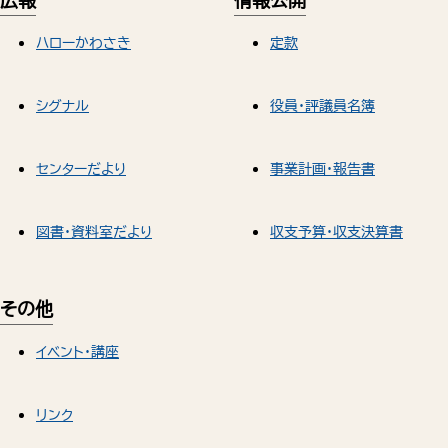
広報
情報公開
ハローかわさき
定款
シグナル
役員・評議員名簿
センターだより
事業計画・報告書
図書・資料室だより
収支予算・収支決算書
その他
イベント・講座
リンク