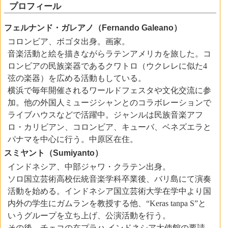
プロフィール
フェルナンド・ガレアノ（Fernando Galeano）
コロンビア、ボゴタ出身。画家。
音楽活動と絵を描きながらラテンアメリカを旅した。コ
ロンビアの民族楽器であるクワトロ（ウクレレに似た4
弦の楽器）を広める活動もしている。
横浜で毎年開催されるワールドフェスタや文化交流に参
加。他の外国人ミュージシャンとのコラボレーションで
ライブハウスなどで活躍中。ジャンルは民族音楽アフ
ロ・カリビアン、コロンビア、キューバ、ベネズエラと
パナマを中心に行う。中原区在住。
スミヤント（Sumiyanto）
インドネシア、中部ジャワ・クラテン出身。
ソロ国立芸術高校伝統音楽学科卒業後、バリ島にて演奏
活動を始める。インドネシア国立芸術大学在学中より国
内外の学生にガムランを教授する他、“Keras tanpa S”と
いうグループを立ち上げ、公演活動を行う。
その後、チェコの在プラハ インドネシア大使館の要請