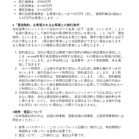
死亡補償金：2500万円
入院見舞金：4〜40万円
通院見舞金：2〜10万円
携行品損害補償金：お客様1名につき〜15万円（但し、補償対象品1個あた
り10万円を限度とします。）
●「通信契約」を希望されるお客様との旅行条件
当社提携クレジットカード会社のカード会員（以下「会員」といいます。）より
「会員の署名なくして旅行代金や取消料等の支払いを受ける」こと（以下「通信
契約」といいます。）を条件にお申込みを受けた場合、通常の旅行条件とは以下
の点で異なります。（受託旅行業者により当該取扱ができない場合があります。
また取扱できるカードの種類も受託旅行業者により異なります。）
契約成立は、当社が電話又は郵便で旅行契約の締結の承諾通知を発信した
とき（e-mail等電子承諾通知を利用する場合は、その通知がお客様の到達し
たとき）とします。また申込時には「会員番号・カード有効期限」等を通
知して頂きます。
「カード利用日」とは旅行代金等の支払い又は払戻し債務を履行すべき日
をいいます。旅行代金のカード利用日は「契約成立日」とします。また取
消料のカードの利用日は「契約解除依頼日」とします。（但し、契約解除
依頼日が旅行代金のカード利用日以降であった場合は、当社は旅行代金か
ら取消料を差し引いた額を解除依頼日の翌日から起算して7日間以内をカー
ド利用日として払い戻します。
与信等の理由により会員のお申し出のクレジットカードでのお支払いがで
きない場合、当社は通信契約を解除し、規定の取消料と同額の違約料を申
し受けます。ただし、当社が別途指定する期日までに現金による旅行代金
のお支払いをいただいた場合はこの限りではありません。
●旅券・査証について
（日本国籍以外の方は、自国の領事館、渡航先国の領事館、入国管理事務所にお
問合せください。）
旅券（パスポート）：この（パンフレット記載の）旅行には、有効期間が
帰国時まで残っている旅券が必要です。
査証（ビザ）：この旅行には、査証は不要です。