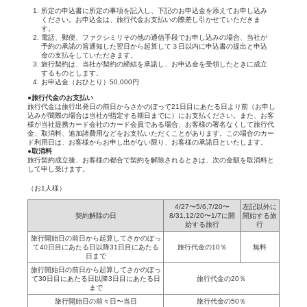
所定の申込書に所定の事項を記入し、下記のお申込金を添えてお申し込み
ください。お申込金は、旅行代金お支払いの際差し引かせていただきま
す。
電話、郵便、ファクシミリその他の通信手段でお申し込みの場合、当社が
予約の承諾の旨通知した翌日から起算して３日以内に申込書の提出と申込
金の支払をしていただきます。
旅行契約は、当社が契約の締結を承諾し、お申込金を受領したときに成立
するものとします。
お申込金（おひとり）50,000円
●旅行代金のお支払い
旅行代金は旅行出発日の前日からさかのぼって21日目にあたる日より前（お申し
込みが間際の場合は当社が指定する期日までに）にお支払ください。また、お客
様が当社提携カード会社のカード会員である場合、お客様の署名なくして旅行代
金、取消料、追加諸費用などをお支払いただくことがあります。この場合のカー
ド利用日は、お客様からお申し出がない限り、お客様の承諾日といたします。
●取消料
旅行契約成立後、お客様の都合で契約を解除されるときは、次の金額を取消料と
して申し受けます。
（お1人様）
4/27〜5/6,7/20〜
左記以外に
契約解除の日
8/31,12/20〜1/7に開
開始する旅
始する旅行
行
旅行開始日の前日から起算してさかのぼっ
て40日目にあたる日以降31日目にあたる
旅行代金の10％
無料
日まで
旅行開始日の前日から起算してさかのぼっ
て30日目にあたる日以降3日目にあたる日
旅行代金の20％
まで
旅行開始日の前々日〜当日
旅行代金の50％