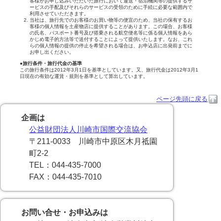
客様がお申し込みいただいた旅行において運送・宿泊機関等の提供するサ
ービスの手配及びそれらのサービスの受領のために手続に必要な範囲内で
利用させていただきます。
当社は、旅行先でのお客様のお買い物等の便宜のため、当社の保有するお
客様の個人情報を土産物店に提供することがあります。この場合、お客様
の氏名、パスポート番号及び搭乗される航空便名等に係る個人情報をあら
かじめ電子的方法等で送付することによって提供いたします。なお、これ
らの個人情報の提供の停止を希望される場合は、お申込店に出発前までに
お申し出ください。
●旅行条件・旅行代金の基準
この旅行条件は2012年3月1日を基準としています。又、旅行代金は2012年3月1
日現在の有効な運賃・規則を基準として算出しています。
ページ先頭に戻る
企画は
公益財団法人川崎市国際交流協会
〒211-0033 川崎市中原区木月祗園
町2-2
TEL：044-435-7000
FAX：044-435-7010
お問い合せ・お申込みは