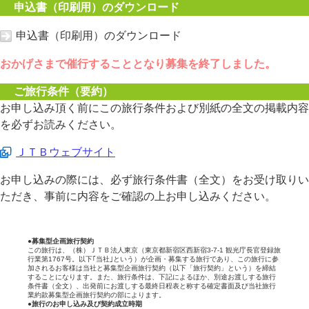
申込書（印刷用）のダウンロード
申込書（印刷用）のダウンロード
おかげさまで催行することとなり募集を終了しました。
ご旅行条件（要約）
お申し込み頂く前にこの旅行条件および別紙の全文の掲載内容
を必ずお読みください。
ＪＴＢウェブサイト
お申し込みの際には、必ず旅行条件書（全文）をお受け取りい
ただき、事前に内容をご確認の上お申し込みください。
●募集型企画旅行契約
この旅行は、（株）ＪＴＢ法人東京（東京都新宿区西新宿3-7-1 観光庁長官登録旅
行業第1767号。以下｢当社｣という）が企画・募集する旅行であり、この旅行に参
加されるお客様は当社と募集型企画旅行契約（以下「旅行契約」という）を締結
することになります。また、旅行条件は、下記によるほか、別途お渡しする旅行
条件書（全文）、出発前にお渡しする最終日程表と称する確定書面及び当社旅行
業約款募集型企画旅行契約の部によります。
●旅行のお申し込み及び契約成立時期