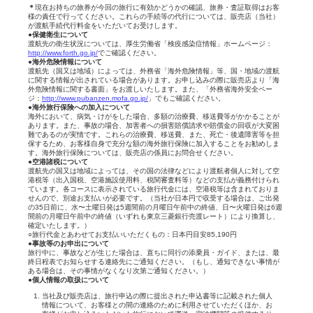
＊
現在お持ちの旅券が今回の旅行に有効かどうかの確認、旅券・査証取得はお客
様の責任で行ってください。これらの手続等の代行については、販売店（当社）
が渡航手続代行料金をいただいてお受けします。
●保健衛生について
渡航先の衛生状況については、厚生労働省「検疫感染症情報」ホームページ：
http://www.forth.go.jp/
でご確認ください。
●海外危険情報について
渡航先（国又は地域）によっては、外務省「海外危険情報」等、国・地域の渡航
に関する情報が出されている場合があります。お申し込みの際に販売店より「海
外危険情報に関する書面」をお渡しいたします。また、「外務省海外安全ペー
ジ：
http://www.pubanzen.mofa.go.jp/
」でもご確認ください。
●海外旅行保険への加入について
海外において、病気・けがをした場合、多額の治療費、移送費等がかかることが
あります。また、事故の場合、加害者への損害賠償請求や賠償金の回収が大変困
難であるのが実情です。これらの治療費、移送費、また、死亡・後遺障害等を担
保するため、お客様自身で充分な額の海外旅行保険に加入することをお勧めしま
す。海外旅行保険については、販売店の係員にお問合せください。
●空港諸税について
渡航先の国又は地域によっては、その国の法律などにより渡航者個人に対して空
港税等（出入国税、空港施設使用料、税関審査料等）などの支払が義務付けられ
ています。各コースに表示されている旅行代金には、空港税等は含まれておりま
せんので、別途お支払いが必要です。（当社が日本円で収受する場合は、ご出発
の35日前に、水〜土曜日発は5週間前の月曜日午前中の終値、日〜火曜日発は6週
間前の月曜日午前中の終値（いずれも東京三菱銀行売渡レート）により換算し、
確定いたします。）
○旅行代金とあわせてお支払いいただくもの：日本円目安85,190円
●事故等のお申出について
旅行中に、事故などが生じた場合は、直ちに同行の添乗員・ガイド、または、最
終日程表でお知らせする連絡先にご通知ください。（もし、通知できない事情が
ある場合は、その事情がなくなり次第ご通知ください。）
●個人情報の取扱について
当社及び販売店は、旅行申込の際に提出された申込書等に記載された個人
情報について、お客様との間の連絡のために利用させていただくほか、お