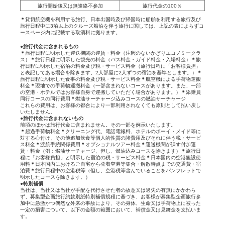
旅行開始後又は無連絡不参加
旅行代金の100％
＊
貸切航空機を利用する旅行、日本出国時及び帰国時に船舶を利用する旅行及び
旅行日程中に3泊以上のクルーズ船泊を伴う旅行に関しては、上記の表によらずコ
ースページ内に記載する取消料に拠ります。
●旅行代金に含まれるもの
＊
旅行日程に明示した運送機関の運賃・料金（注釈のないかぎりエコノミークラ
ス）
＊
旅行日程に明示した観光の料金（バス料金・ガイド料金・入場料金）
＊
旅
行日程に明示した宿泊の料金及び税・サービス料金（旅行日程に「お客様負担」
と表記してある場合を除きます。2人部屋に2人ずつの宿泊を基準とします。）
＊
旅行日程に明示した食事の料金及び税・サービス料金
＊
航空機による手荷物運搬
料金
＊
現地での手荷物運搬料金（一部含まれないコースがあります。また、一部
の空港・ホテルではお客様自身で運搬していただく場合があります。）
＊
添乗員
同行コースの同行費用
＊
燃油サーチャージ込みコースの燃油サーチャージ
これらの費用は、お客様の都合により一部利用されなくても原則として払い戻し
いたしません。
●旅行代金に含まれないもの
前項のほかは旅行代金に含まれません。その一部を例示いたします。
＊
超過手荷物料金
＊
クリーニング代、電話電報料、ホテルのボーイ・メイド等に
対する心付け、その他追加飲食等個人的性質の諸費用及びそれに伴う税・サービ
ス料金
＊
渡航手続関係費用
＊
オプショナルツアー料金
＊
運送機関が課す付加運
賃・料金（例：燃油サーチャージ、但し、燃油込みコースを除きます）
＊
旅行日
程に「お客様負担」と明示した宿泊の税・サービス料金
＊
日本国内の空港施設使
用料
＊
日本国内におけるご自宅から発着空港等集合・解散時点までの交通費・宿
泊費
＊
旅行日程中の空港税等（但し、空港税等含んでいることをパンフレットで
明示したコースを除きます。）
●特別補償
当社は、当社又は当社が手配を代行させた者の故意又は過失の有無にかかわら
ず、募集型企画旅行約款別紙特別補償規程に基づき、お客様が募集型企画旅行参
加中に急激かつ偶然な外来の事故により、その身体、生命又は手荷物上に被った
一定の損害について、以下の金額の範囲において、補償金又は見舞金を支払いま
す。