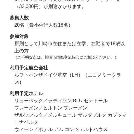
（33,000円）が別途かかります。
募集人数
20名（最小催行人数18名）
参加対象
原則として川崎市在住または在学、在勤者で18歳以
上の方
（ご不明な点は、川崎市国際交流協会にご相談ください。）
利用予定航空会社
ルフトハンザドイツ航空（LH）（エコノミークラ
ス）
利用予定ホテル
リューベック／
ラディソン BLU セナトール
ブレーメン／
ヒルトン ブレーメン
ザルツブルク／
メルキュール ザルツブルク カプツィ
ーナベルク
ウィーン／
ホテル アム コンツェルトハウス