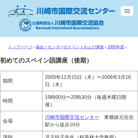
トップページ
›
協会／センターのイベントおよび講座
›
2005年度
›
初めてのスペイン語講座（後期）
2005年12月15日（木）〜2006年3月16
期間
日（木）
19時00分〜20時30分（毎週木曜日開
時間
催）
川崎市国際交流センター
東横線元住吉
会場
駅から徒歩10分
講師
児玉悦子先生（桜美林大学教授）